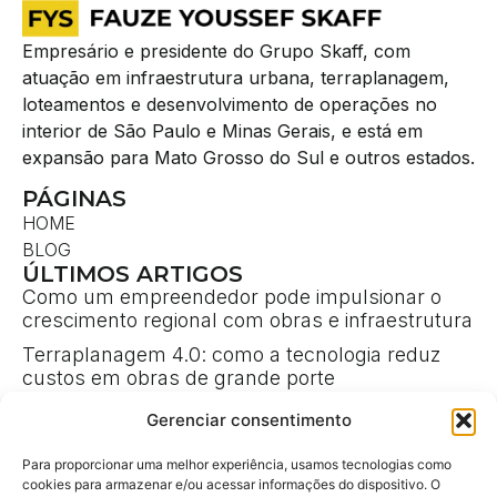
Empresário e presidente do Grupo Skaff, com
atuação em infraestrutura urbana, terraplanagem,
loteamentos e desenvolvimento de operações no
interior de São Paulo e Minas Gerais, e está em
expansão para Mato Grosso do Sul e outros estados.
PÁGINAS
HOME
BLOG
ÚLTIMOS ARTIGOS
Como um empreendedor pode impulsionar o
crescimento regional com obras e infraestrutura
Terraplanagem 4.0: como a tecnologia reduz
custos em obras de grande porte
Liderança e gestão de crises em grandes
Gerenciar consentimento
operações de engenharia
CONTATO
Para proporcionar uma melhor experiência, usamos tecnologias como
/in/fauze-youssef-skaff/
cookies para armazenar e/ou acessar informações do dispositivo. O