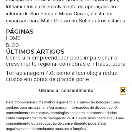
loteamentos e desenvolvimento de operações no
interior de São Paulo e Minas Gerais, e está em
expansão para Mato Grosso do Sul e outros estados.
PÁGINAS
HOME
BLOG
ÚLTIMOS ARTIGOS
Como um empreendedor pode impulsionar o
crescimento regional com obras e infraestrutura
Terraplanagem 4.0: como a tecnologia reduz
custos em obras de grande porte
Liderança e gestão de crises em grandes
Gerenciar consentimento
operações de engenharia
CONTATO
Para proporcionar uma melhor experiência, usamos tecnologias como
/in/fauze-youssef-skaff/
cookies para armazenar e/ou acessar informações do dispositivo. O
consentimento com essas tecnologias nos permite processar dados
@Fauze_skaff
como comportamento da navegação ou IDs exclusivos neste site. O não
consentimento ou a revogação do consentimento pode afetar
@fauze_skaff
negativamente determinados recursos e funções.