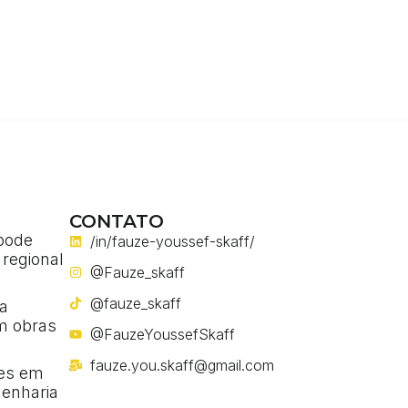
CONTATO
pode
/in/fauze-youssef-skaff/
 regional
@Fauze_skaff
a
@fauze_skaff
a
m obras
@FauzeYoussefSkaff
fauze.you.skaff@gmail.com
ses em
enharia