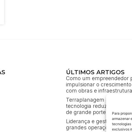
AS
ÚLTIMOS ARTIGOS
Como um empreendedor 
impulsionar o crescimento
com obras e infraestrutur
Terraplanagem 4.0: como 
tecnologia reduz custos e
de grande porte
Para propor
armazenar e
Liderança e gestão de cri
tecnologias
grandes operações de eng
exclusivos 