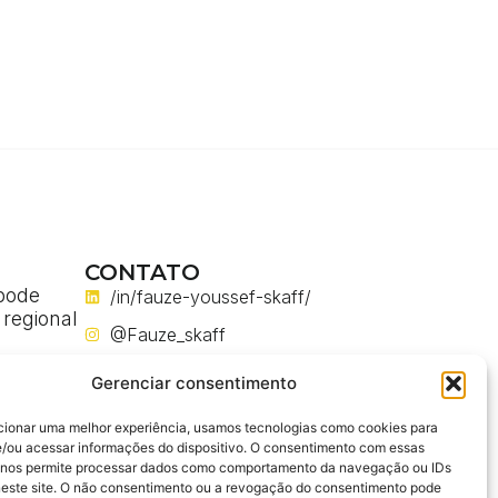
CONTATO
pode
/in/fauze-youssef-skaff/
 regional
@Fauze_skaff
a
@fauze_skaff
a
Gerenciar consentimento
m obras
@FauzeYoussefSkaff
cionar uma melhor experiência, usamos tecnologias como cookies para
fauze.you.skaff@gmail.com
/ou acessar informações do dispositivo. O consentimento com essas
ses em
 nos permite processar dados como comportamento da navegação ou IDs
enharia
neste site. O não consentimento ou a revogação do consentimento pode