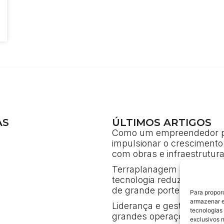
AS
ÚLTIMOS ARTIGOS
Como um empreendedor 
impulsionar o crescimento
com obras e infraestrutur
Terraplanagem 4.0: como 
tecnologia reduz custos e
de grande porte
Para propor
armazenar e
Liderança e gestão de cri
tecnologias
grandes operações de eng
exclusivos 