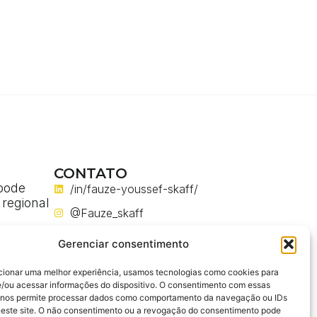
CONTATO
pode
/in/fauze-youssef-skaff/
 regional
@Fauze_skaff
a
@fauze_skaff
a
Gerenciar consentimento
m obras
@FauzeYoussefSkaff
cionar uma melhor experiência, usamos tecnologias como cookies para
fauze.you.skaff@gmail.com
/ou acessar informações do dispositivo. O consentimento com essas
ses em
 nos permite processar dados como comportamento da navegação ou IDs
enharia
neste site. O não consentimento ou a revogação do consentimento pode