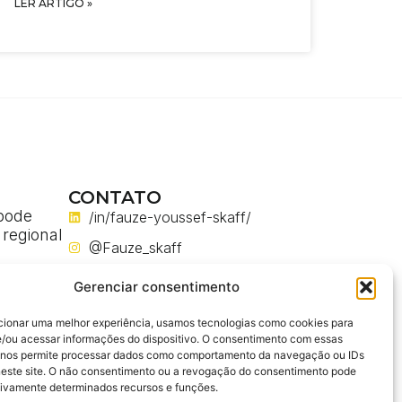
LER ARTIGO »
CONTATO
pode
/in/fauze-youssef-skaff/
 regional
@Fauze_skaff
a
@fauze_skaff
a
Gerenciar consentimento
m obras
@FauzeYoussefSkaff
cionar uma melhor experiência, usamos tecnologias como cookies para
fauze.you.skaff@gmail.com
/ou acessar informações do dispositivo. O consentimento com essas
ses em
 nos permite processar dados como comportamento da navegação ou IDs
enharia
neste site. O não consentimento ou a revogação do consentimento pode
tivamente determinados recursos e funções.