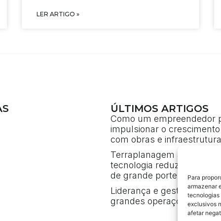
LER ARTIGO »
AS
ÚLTIMOS ARTIGOS
Como um empreendedor 
impulsionar o crescimento
com obras e infraestrutur
Terraplanagem 4.0: como 
tecnologia reduz custos e
de grande porte
Para propor
armazenar e
Liderança e gestão de cri
tecnologias
grandes operações de eng
exclusivos 
afetar nega