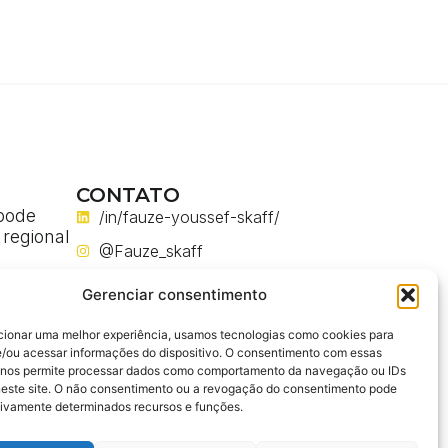
CONTATO
pode
/in/fauze-youssef-skaff/
 regional
@Fauze_skaff
a
@fauze_skaff
a
Gerenciar consentimento
m obras
@FauzeYoussefSkaff
cionar uma melhor experiência, usamos tecnologias como cookies para
fauze.you.skaff@gmail.com
/ou acessar informações do dispositivo. O consentimento com essas
ses em
 nos permite processar dados como comportamento da navegação ou IDs
enharia
neste site. O não consentimento ou a revogação do consentimento pode
tivamente determinados recursos e funções.