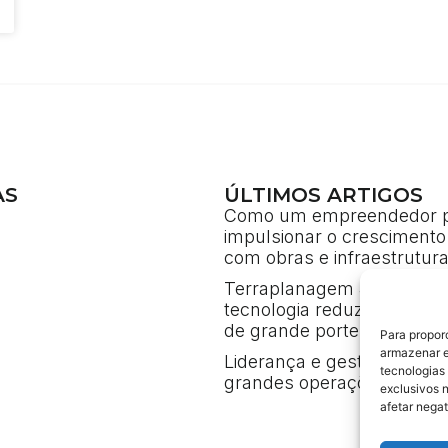
AS
ÚLTIMOS ARTIGOS
Como um empreendedor 
impulsionar o crescimento
com obras e infraestrutur
Terraplanagem 4.0: como 
tecnologia reduz custos e
de grande porte
Para propor
armazenar e
Liderança e gestão de cri
tecnologias
grandes operações de eng
exclusivos 
afetar nega