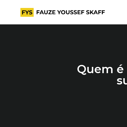
Quem é 
s