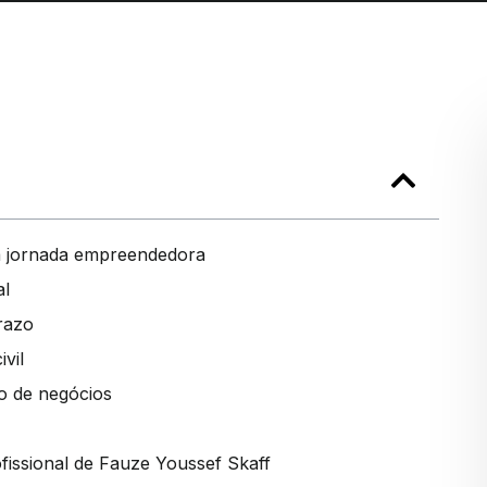
ma jornada empreendedora
al
razo
vil
o de negócios
fissional de Fauze Youssef Skaff